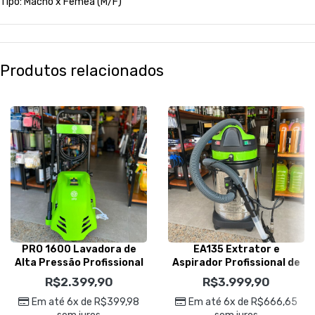
Tipo: Macho x Fêmea (M/F)
Produtos relacionados
PRO 1600 Lavadora de
EA135 Extrator e
Alta Pressão Profissional
Aspirador Profissional de
220v – IPC Brasil
Pó/Líquidos 35L 220v –
R$
2.399,90
R$
3.999,90
IPC Brasil
Em até 6x de
R$
399,98
Em até 6x de
R$
666,65