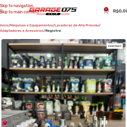
Skip to navigation
0
R$
0,0
Skip to main content
Início
Máquinas e Equipamentos
Lavadoras de Alta Pressão
Adaptadores e Acessórios
Registro
ESGOTADO