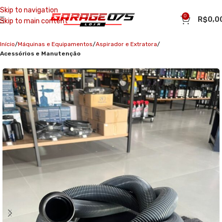
Skip to navigation
0
R$
0,0
Skip to main content
Início
Máquinas e Equipamentos
Aspirador e Extratora
Acessórios e Manutenção