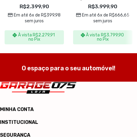
220v – IPC Brasil
Pó/Líquidos 35L 220v –
R$
2.399,90
R$
3.999,90
IPC Brasil
Em até 6x de
R$
399,98
Em até 6x de
R$
666,65
sem juros
sem juros
À vista
R$
2.279,91
À vista
R$
3.799,90
no Pix
no Pix
O espaço para o seu automóvel!
MINHA CONTA
INSTITUCIONAL
SEGURANÇA