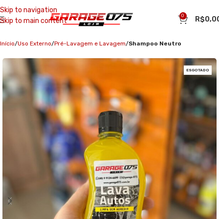
Skip to navigation
0
R$
0,0
Skip to main content
Início
Uso Externo
Pré-Lavagem e Lavagem
Shampoo Neutro
ESGOTADO