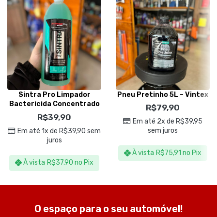
Sintra Pro Limpador
Pneu Pretinho 5L – Vintex
Bactericida Concentrado
R$
79,90
1,5L – Vonixx
R$
39,90
Em até 2x de
R$
39,95
sem juros
Em até 1x de
R$
39,90
sem
juros
À vista
R$
75,91
no Pix
À vista
R$
37,90
no Pix
O espaço para o seu automóvel!