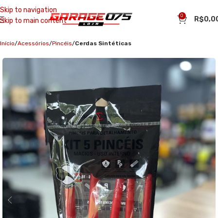
Skip to navigation
0
R$
0,0
Skip to main content
Início
Acessórios
Pincéis
Cerdas Sintéticas