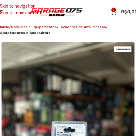
Skip to navigation
0
R$
0,0
Skip to main content
Início
Máquinas e Equipamentos
Lavadoras de Alta Pressão
Adaptadores e Acessórios
ESGOTADO