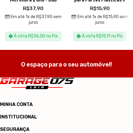
Microfibra 2 und – Dub
para Partes Plásticas e
Boyz
Emborrachadas – Kers
R$
37,90
R$
15,90
Em até 1x de
R$
37,90
sem
Em até 1x de
R$
15,90
sem
juros
juros
À vista
R$
36,00
no Pix
À vista
R$
15,11
no Pix
O espaço para o seu automóvel!
MINHA CONTA
INSTITUCIONAL
SEGURANÇA