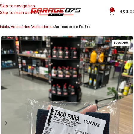
Skip to navigation
0
R$
0,0
Skip to main content
Início
Acessórios
Aplicadores
Aplicador de Feltro
ESGOTADO