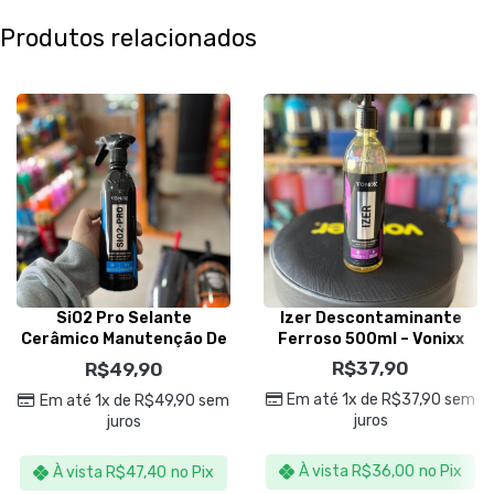
Produtos relacionados
SiO2 Pro Selante
Izer Descontaminante
Cerâmico Manutenção De
Ferroso 500ml – Vonixx
Vitrificadores 500ml –
R$
37,90
R$
49,90
Vonixx
Em até 1x de
R$
37,90
sem
Em até 1x de
R$
49,90
sem
juros
juros
À vista
R$
36,00
no Pix
À vista
R$
47,40
no Pix