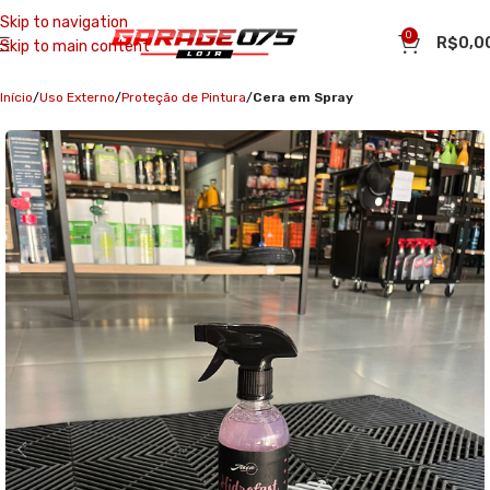
Skip to navigation
0
R$
0,0
Skip to main content
Início
Uso Externo
Proteção de Pintura
Cera em Spray