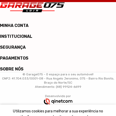
MINHA CONTA
INSTITUCIONAL
SEGURANÇA
PAGAMENTOS
SOBRE NÓS
© Garage075 - O espaço para o seu automóvel!
CNPJ: 41.704.033/0001-08 - Rua Angelo Jeronimo, 075 - Bairro Rio Bonito,
Braço do Norte/SC
Atendimento: (48) 99124-6699
Desenvolvido por
0
Utilizamos cookies para melhorar a sua experiência no
arrinho
Minha conta
Início