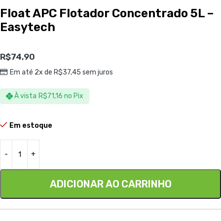
Float APC Flotador Concentrado 5L –
Easytech
R$
74,90
Em até 2x de
R$
37,45
sem juros
À vista
R$
71,16
no Pix
Em estoque
ADICIONAR AO CARRINHO