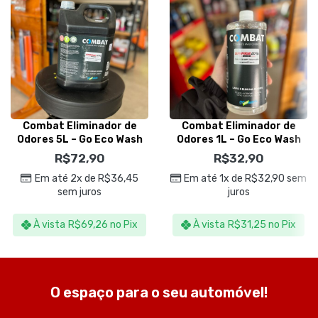
Combat Eliminador de
Combat Eliminador de
Odores 5L – Go Eco Wash
Odores 1L – Go Eco Wash
R$
72,90
R$
32,90
Em até 2x de
R$
36,45
Em até 1x de
R$
32,90
sem
sem juros
juros
À vista
R$
69,26
no Pix
À vista
R$
31,25
no Pix
O espaço para o seu automóvel!