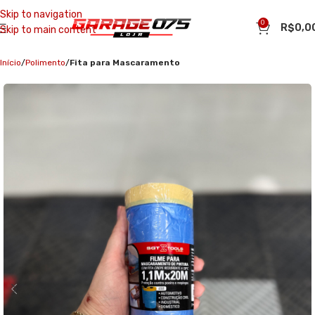
Skip to navigation
0
R$
0,0
Skip to main content
Início
Polimento
Fita para Mascaramento