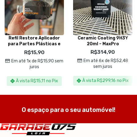
Refil Restore Aplicador
Ceramic Coating 9H3Y
para Partes Plásticas e
20ml – MaxPro
Emborrachadas – Kers
R$
314,90
R$
15,90
Em até 6x de
R$
52,48
Em até 1x de
R$
15,90
sem
sem juros
juros
À vista
R$
299,16
no Pix
À vista
R$
15,11
no Pix
O espaço para o seu automóvel!