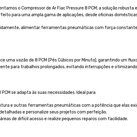
amos o Compressor de Ar Fiac Pressure 8 PCM, a solução robusta e co
eito para uma ampla gama de aplicações, desde oficinas domésticas a
pidamente, alimentar ferramentas pneumáticas com força constante
uma vazão de 8 PCM (Pés Cúbicos por Minuto), garantindo um fluxo d
ciente para trabalhos prolongados, evitando interrupções e otimizand
8 PCM se adapta às suas necessidades. Ideal para:
pintura e outras ferramentas pneumáticas com a potência que elas ex
 detalhadas e personalize seus projetos com perfeição.
áreas de difícil acesso e realize pequenos reparos com facilidade.