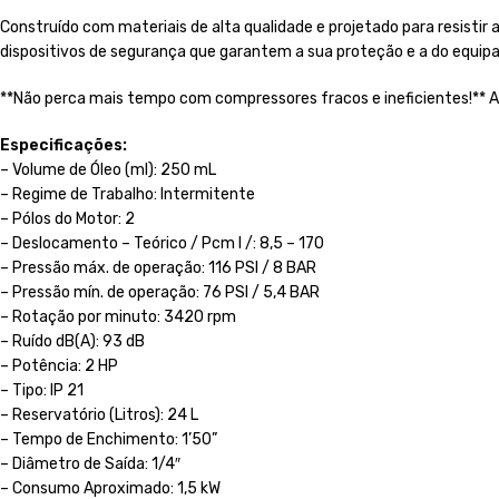
Construído com materiais de alta qualidade e projetado para resisti
dispositivos de segurança que garantem a sua proteção e a do equi
**Não perca mais tempo com compressores fracos e ineficientes!** Ad
Especificações:
– Volume de Óleo (ml): 250 mL
– Regime de Trabalho: Intermitente
– Pólos do Motor: 2
– Deslocamento – Teórico / Pcm l /: 8,5 – 170
– Pressão máx. de operação: 116 PSI / 8 BAR
– Pressão mín. de operação: 76 PSI / 5,4 BAR
– Rotação por minuto: 3420 rpm
– Ruído dB(A): 93 dB
– Potência: 2 HP
– Tipo: IP 21
– Reservatório (Litros): 24 L
– Tempo de Enchimento: 1’50”
– Diâmetro de Saída: 1/4″
– Consumo Aproximado: 1,5 kW