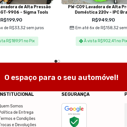
Lavadora de Alta Pressão
PW-C09 Lavadora de Alta P
SGT-9906 – Sigma Tools
Doméstica 220v – IPC Bra
R$
199,90
R$
949,90
6x de
R$
33,32
sem juros
Em até 6x de
R$
158,32
sem 
sta
R$
189,91
no Pix
À vista
R$
902,41
no Pi
O espaço para o seu automóvel!
INSTITUCIONAL
SEGURANÇA
Quem Somos
Política de Entrega
Termos e Condições
Trocas e Devoluções