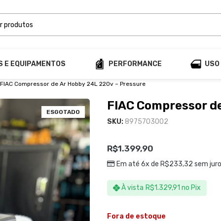
S E EQUIPAMENTOS
PERFORMANCE
USO
FIAC Compressor de Ar Hobby 24L 220v – Pressure
FIAC Compressor de
ESGOTADO
SKU:
8975703002
R$
1.399,90
Em até 6x de
R$
233,32
sem jur
À vista
R$
1.329,91
no Pix
Fora de estoque