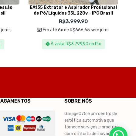
ressão
EA135 Extrator e Aspirador Profissional
sil
de Pó/Líquidos 35L 220v – IPC Brasil
Ex
R$
3.999,90
juros
Em até 6x de
R$
666,65
sem juros
x
À vista
R$
3.799,90
no Pix
PAGAMENTOS
SOBRE NÓS
Garage075 é um centro de
estética automotiva que
fornece serviços e produtos,
com o intuito de inovar e