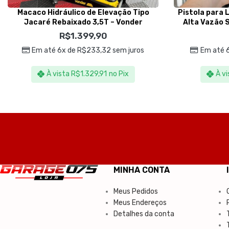
Macaco Hidráulico de Elevação Tipo
Pistola para 
Jacaré Rebaixado 3,5T – Vonder
Alta Vazão 
R$
1.399,90
Em até 6x de
R$
233,32
sem juros
Em até 
À vista
R$
1.329,91
no Pix
À vi
MINHA CONTA
Meus Pedidos
Meus Endereços
Detalhes da conta