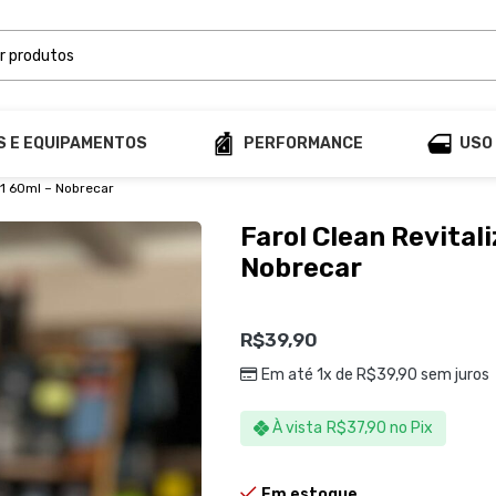
S E EQUIPAMENTOS
PERFORMANCE
USO
 1 60ml – Nobrecar
Farol Clean Revitali
Nobrecar
R$
39,90
Em até 1x de
R$
39,90
sem juros
À vista
R$
37,90
no Pix
Em estoque