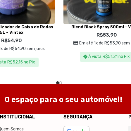
lizador de Caixa de Rodas
Blend Black Spray 500ml – V
5L – Vintex
R$
53,90
R$
54,90
Em até 1x de
R$
53,90
sem 
1x de
R$
54,90
sem juros
À vista
R$
51,21
no Pix
ista
R$
52,15
no Pix
O espaço para o seu automóvel!
INSTITUCIONAL
SEGURANÇA
Quem Somos