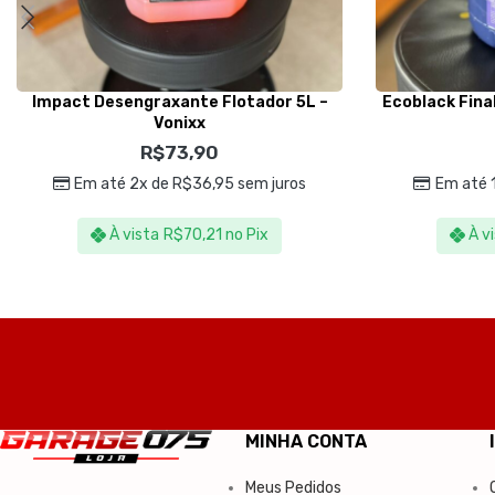
Impact Desengraxante Flotador 5L –
Ecoblack Fina
Vonixx
R$
73,90
Em até 2x de
R$
36,95
sem juros
Em até 
À vista
R$
70,21
no Pix
À v
MINHA CONTA
Meus Pedidos