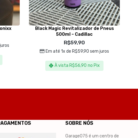
onixx
Black Magic Revitalizador de Pneus
500ml – Cadillac
R$
59,90
juros
Em até 1x de
R$
59,90
sem juros
À vista
R$
56,90
no Pix
PAGAMENTOS
SOBRE NÓS
Garage075 é um centro de