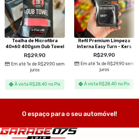
Toalha de Microfibra
Refil Premium Limpeza
40×60 400gsm Dub Towel
Interna Easy Turn – Kers
Vermelha – Dub Boyz
R$
29,90
R$
29,90
Em até 1x de
R$
29,90
sem
Em até 1x de
R$
29,90
sem
juros
juros
À vista
R$
28,40
no Pix
À vista
R$
28,40
no Pix
O espaço para o seu automóvel!