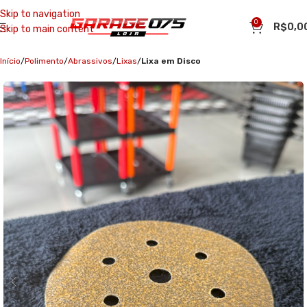
Skip to navigation
0
R$
0,0
Skip to main content
Início
Polimento
Abrassivos
Lixas
Lixa em Disco