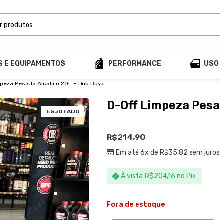
S E EQUIPAMENTOS
PERFORMANCE
USO
mpeza Pesada Alcalino 20L – Dub Boyz
D-Off Limpeza Pesa
ESGOTADO
R$
214,90
Em até 6x de
R$
35,82
sem juros
À vista
R$
204,16
no Pix
Fora de estoque