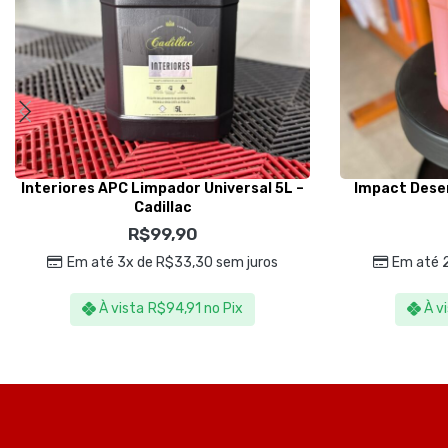
Interiores APC Limpador Universal 5L –
Impact Dese
Cadillac
R$
99,90
Em até 3x de
R$
33,30
sem juros
Em até 
À vista
R$
94,91
no Pix
À v