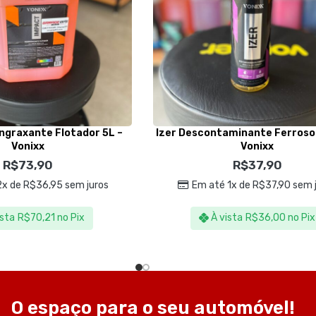
ngraxante Flotador 5L –
Izer Descontaminante Ferroso
Vonixx
Vonixx
R$
73,90
R$
37,90
2x de
R$
36,95
sem juros
Em até 1x de
R$
37,90
sem j
ista
R$
70,21
no Pix
À vista
R$
36,00
no Pix
O espaço para o seu automóvel!