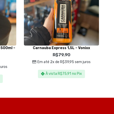
 500ml –
Carnauba Express 1,5L – Vonixx
R$
79,90
Em até 2x de
R$
39,95
sem juros
uros
À vista
R$
75,91
no Pix