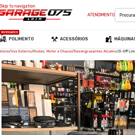
Skip to navigation
Skip to main content
ATENDIMENTO
NOVIDADES
POLIMENTO
ACESSÓRIOS
MÁQUINA
Início
Uso Externo
Rodas, Motor e Chassi
Desengraxantes Alcalino
D-Off Li