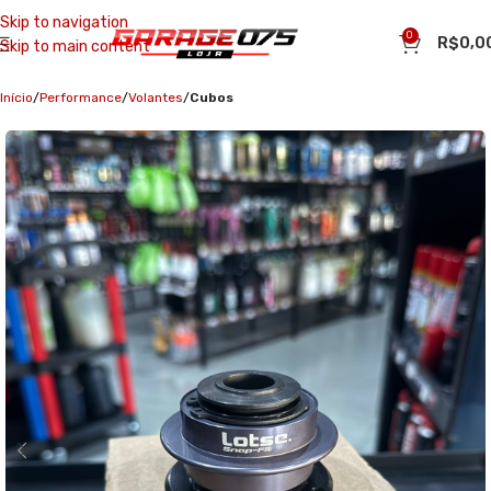
Skip to navigation
0
R$
0,0
Skip to main content
Início
Performance
Volantes
Cubos