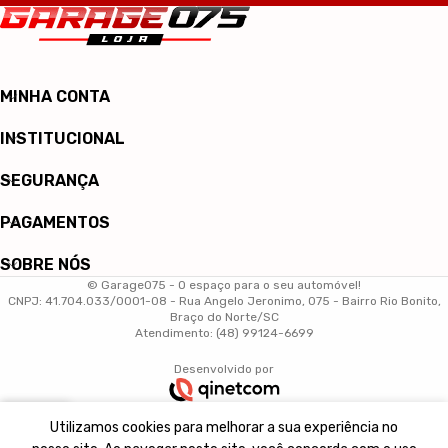
MINHA CONTA
INSTITUCIONAL
SEGURANÇA
PAGAMENTOS
SOBRE NÓS
© Garage075 - O espaço para o seu automóvel!
CNPJ: 41.704.033/0001-08 - Rua Angelo Jeronimo, 075 - Bairro Rio Bonito,
Braço do Norte/SC
Atendimento: (48) 99124-6699
Desenvolvido por
0
Utilizamos cookies para melhorar a sua experiência no
arrinho
Minha conta
Início