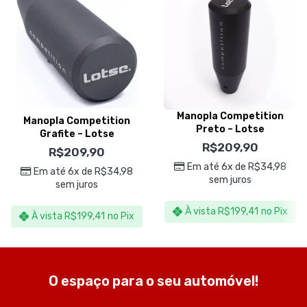
Manopla Competition
Manopla Competition
Preto – Lotse
Grafite – Lotse
R$
209,90
R$
209,90
Em até 6x de
R$
34,98
Em até 6x de
R$
34,98
sem juros
sem juros
À vista
R$
199,41
no Pix
À vista
R$
199,41
no Pix
O espaço para o seu automóvel!