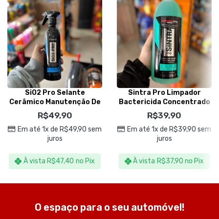
SiO2 Pro Selante
Sintra Pro Limpador
Cerâmico Manutenção De
Bactericida Concentrado
Vitrificadores 500ml –
1,5L – Vonixx
R$
49,90
R$
39,90
Vonixx
Em até 1x de
R$
49,90
sem
Em até 1x de
R$
39,90
sem
juros
juros
À vista
R$
47,40
no Pix
À vista
R$
37,90
no Pix
O espaço para o seu automóvel!