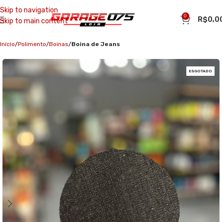
Skip to navigation
0
R$
0,0
Skip to main content
Início
Polimento
Boinas
Boina de Jeans
ESGOTADO