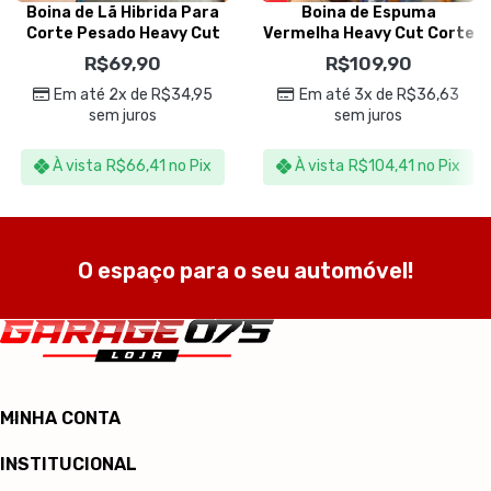
Boina de Lã Hibrida Para
Boina de Espuma
Corte Pesado Heavy Cut
Vermelha Heavy Cut Corte
6” – Auto America
150mm – Menzerna
R$
69,90
R$
109,90
Em até 2x de
R$
34,95
Em até 3x de
R$
36,63
sem juros
sem juros
À vista
R$
66,41
no Pix
À vista
R$
104,41
no Pix
O espaço para o seu automóvel!
MINHA CONTA
INSTITUCIONAL