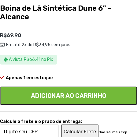
Boina de Lã Sintética Dune 6” –
Alcance
R$
69,90
Em até 2x de
R$
34,95
sem juros
À vista
R$
66,41
no Pix
Apenas 1 em estoque
ADICIONAR AO CARRINHO
Calcule o frete e o prazo de entrega:
Calcular Frete
Não sei meu cep