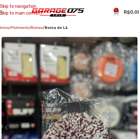
Skip to navigation
0
R$
0,0
Skip to main content
Início
Polimento
Boinas
Boina de Lã