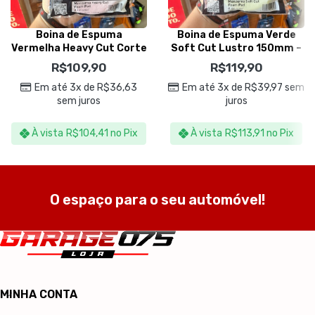
Boina de Espuma
Boina de Espuma Verde
Vermelha Heavy Cut Corte
Soft Cut Lustro 150mm –
150mm – Menzerna
Menzerna
R$
109,90
R$
119,90
Em até 3x de
R$
36,63
Em até 3x de
R$
39,97
sem
sem juros
juros
À vista
R$
104,41
no Pix
À vista
R$
113,91
no Pix
O espaço para o seu automóvel!
MINHA CONTA