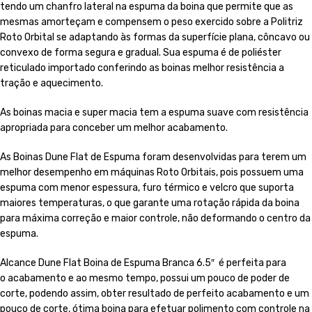
tendo um chanfro lateral na espuma da boina que permite que as
mesmas amorteçam e compensem o peso exercido sobre a Politriz
Roto Orbital se adaptando às formas da superfície plana, côncavo ou
convexo de forma segura e gradual. Sua espuma é de poliéster
reticulado importado conferindo as boinas melhor resistência a
tração e aquecimento.
As boinas macia e super macia tem a espuma suave com resistência
apropriada para conceber um melhor acabamento.
As Boinas Dune Flat de Espuma foram desenvolvidas para terem um
melhor desempenho em máquinas Roto Orbitais, pois possuem uma
espuma com menor espessura, furo térmico e velcro que suporta
maiores temperaturas, o que garante uma rotação rápida da boina
para máxima correção e maior controle, não deformando o centro da
espuma.
Alcance Dune Flat Boina de Espuma Branca 6.5″ é perfeita para
o acabamento e ao mesmo tempo, possui um pouco de poder de
corte, podendo assim, obter resultado de perfeito acabamento e um
pouco de corte, ótima boina para efetuar polimento com controle na