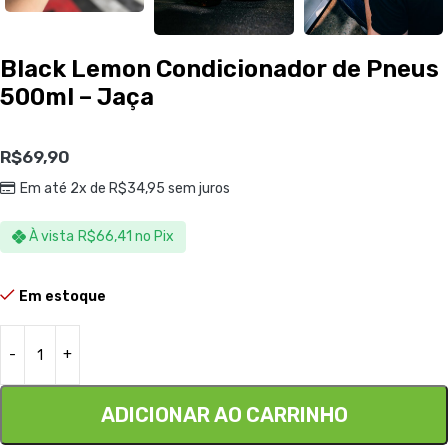
Black Lemon Condicionador de Pneus
500ml – Jaça
R$
69,90
Em até 2x de
R$
34,95
sem juros
À vista
R$
66,41
no Pix
Em estoque
ADICIONAR AO CARRINHO