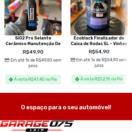
SiO2 Pro Selante
Ecoblack Finalizador de
Cerâmico Manutenção De
Caixa de Rodas 5L – Vintex
Vitrificadores 500ml –
R$
54,90
R$
49,90
Vonixx
Em até 1x de
R$
54,90
sem
Em até 1x de
R$
49,90
sem
juros
juros
À vista
R$
52,15
no Pix
À vista
R$
47,40
no Pix
O espaço para o seu automóvel!