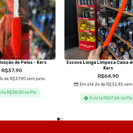
moção de Pelos – Kers
Escova Longa Limpeza Caixa d
Kers
R$
37,90
R$
64,90
1x de
R$
37,90
sem juros
Em até 2x de
R$
32,45
sem 
sta
R$
36,00
no Pix
À vista
R$
61,66
no Pix