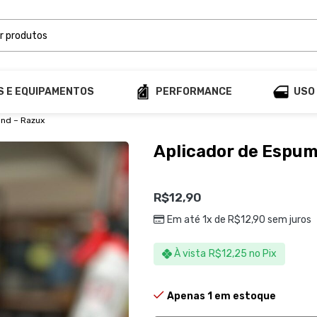
S E EQUIPAMENTOS
PERFORMANCE
USO
und – Razux
Aplicador de Espum
R$
12,90
Em até 1x de
R$
12,90
sem juros
À vista
R$
12,25
no Pix
Apenas 1 em estoque