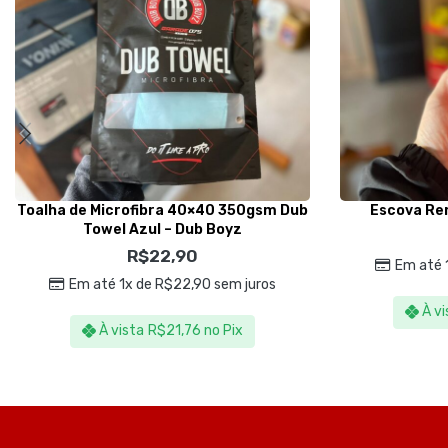
Toalha de Microfibra 40×40 350gsm Dub
Escova Re
Towel Azul – Dub Boyz
R$
22,90
Em até 
Em até 1x de
R$
22,90
sem juros
À vi
À vista
R$
21,76
no Pix