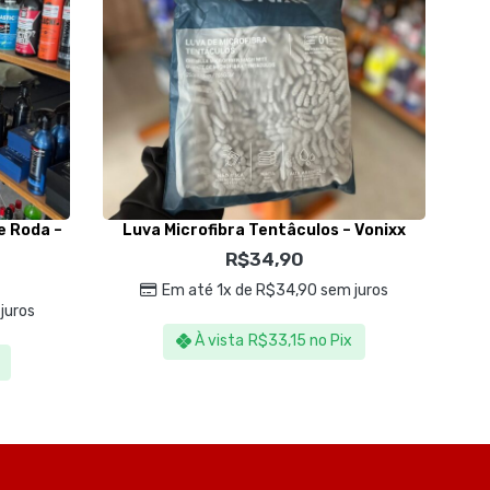
e Roda –
Luva Microfibra Tentâculos – Vonixx
R
R$
34,90
Em até 1x de
R$
34,90
sem juros
juros
À vista
R$
33,15
no Pix