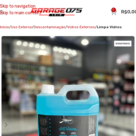
Skip to navigation
0
R$
0,0
Skip to main content
Início
Uso Externo
Descontaminação
Vidros Externos
Limpa Vidros
ESGOTADO