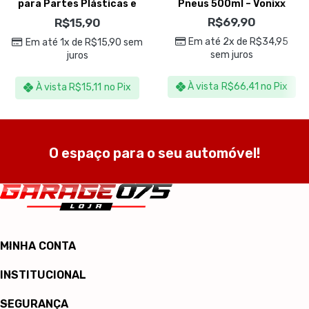
para Partes Plásticas e
Pneus 500ml – Vonixx
Emborrachadas – Kers
R$
69,90
R$
15,90
Em até 2x de
R$
34,95
Em até 1x de
R$
15,90
sem
sem juros
juros
À vista
R$
66,41
no Pix
À vista
R$
15,11
no Pix
O espaço para o seu automóvel!
MINHA CONTA
INSTITUCIONAL
SEGURANÇA