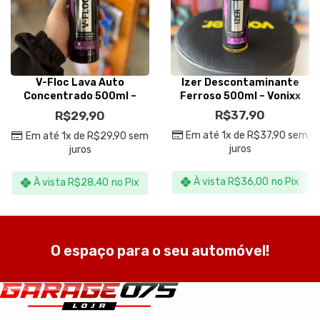
V-Floc Lava Auto
Izer Descontaminante
Concentrado 500ml –
Ferroso 500ml – Vonixx
Vonixx
R$
37,90
R$
29,90
Em até 1x de
R$
37,90
sem
Em até 1x de
R$
29,90
sem
juros
juros
À vista
R$
36,00
no Pix
À vista
R$
28,40
no Pix
O espaço para o seu automóvel!