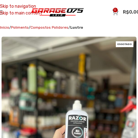
Skip to navigation
0
R$
0,0
Skip to main content
Início
Polimento
Compostos Polidores
Lustro
ESGOTADO