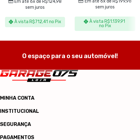
Em até 6x de
R$
199,98
Em até 6x de
R$
124,98
sem juros
sem juros
À vista
R$
1.139,91
À vista
R$
712,41
no Pix
no Pix
O espaço para o seu automóvel!
MINHA CONTA
INSTITUCIONAL
SEGURANÇA
PAGAMENTOS