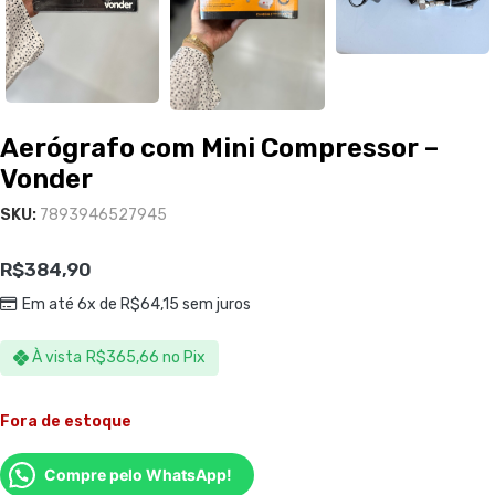
Aerógrafo com Mini Compressor –
Vonder
SKU:
7893946527945
R$
384,90
Em até 6x de
R$
64,15
sem juros
À vista
R$
365,66
no Pix
Fora de estoque
Compre pelo WhatsApp!