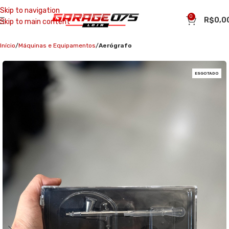
Skip to navigation
0
R$
0,0
Skip to main content
Início
Máquinas e Equipamentos
Aerógrafo
ESGOTADO