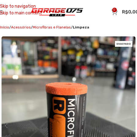
Skip to navigation
0
R$
0,0
Skip to main content
Início
Acessórios
Microfibras e Flanelas
Limpeza
ESGOTADO