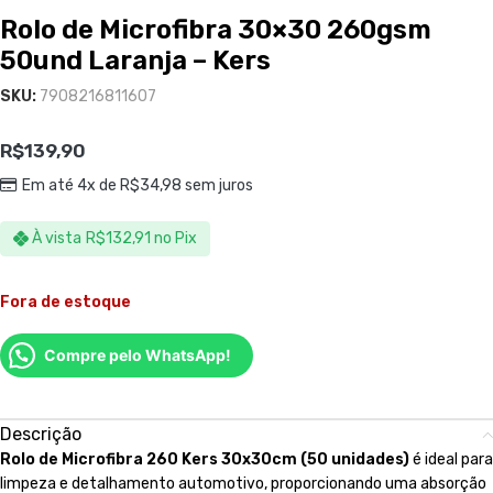
Rolo de Microfibra 30×30 260gsm
50und Laranja – Kers
SKU:
7908216811607
R$
139,90
Em até 4x de
R$
34,98
sem juros
À vista
R$
132,91
no Pix
Fora de estoque
Compre pelo WhatsApp!
Descrição
Rolo de Microfibra 260 Kers 30x30cm (50 unidades)
é ideal para
limpeza e detalhamento automotivo, proporcionando uma absorção