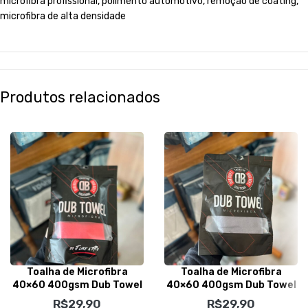
microfibra profissional, polimento automotivo, remoção de coating,
microfibra de alta densidade
Produtos relacionados
Toalha de Microfibra
Toalha de Microfibra
40×60 400gsm Dub Towel
40×60 400gsm Dub Towel
Vermelha – Dub Boyz
Cinza – Dub Boyz
R$
29,90
R$
29,90