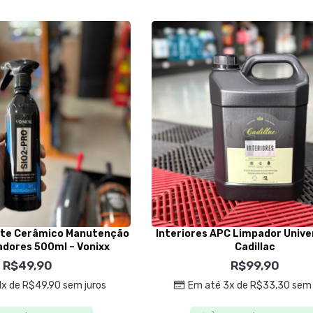
nte Cerâmico Manutenção
Interiores APC Limpador Univer
cadores 500ml – Vonixx
Cadillac
R$
49,90
R$
99,90
1x de
R$
49,90
sem juros
Em até 3x de
R$
33,30
sem 