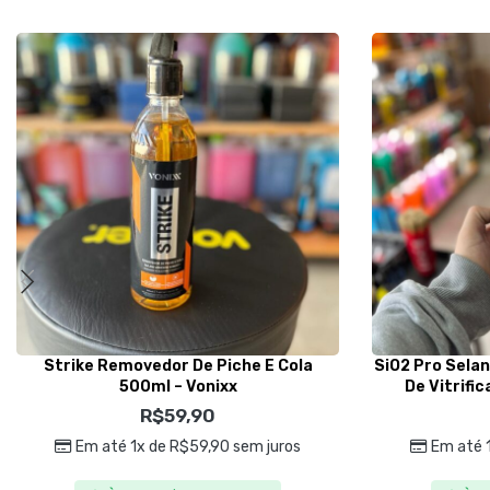
Strike Removedor De Piche E Cola
SiO2 Pro Sela
500ml – Vonixx
De Vitrifi
R$
59,90
Em até 1x de
R$
59,90
sem juros
Em até 