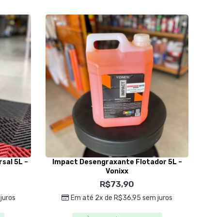
sal 5L –
Impact Desengraxante Flotador 5L –
Ize
Vonixx
R$
73,90
juros
Em até 2x de
R$
36,95
sem juros