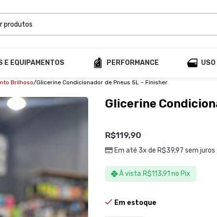
S E EQUIPAMENTOS
PERFORMANCE
USO
to Brilhoso
Glicerine Condicionador de Pneus 5L – Finisher
Glicerine Condicion
R$
119,90
Em até 3x de
R$
39,97
sem juros
À vista
R$
113,91
no Pix
Em estoque