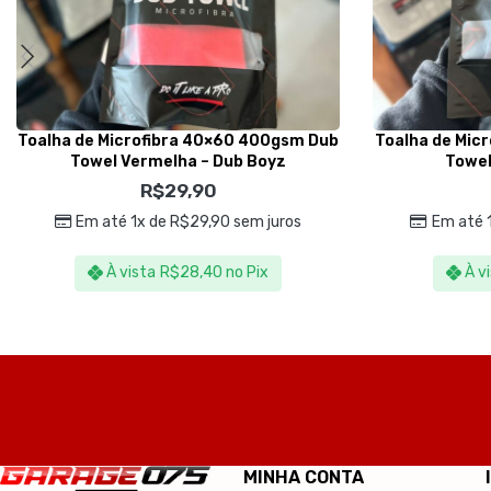
Toalha de Microfibra 40×60 400gsm Dub
Toalha de Mic
Towel Vermelha – Dub Boyz
Towel
R$
29,90
Em até 1x de
R$
29,90
sem juros
Em até 
À vista
R$
28,40
no Pix
À v
MINHA CONTA