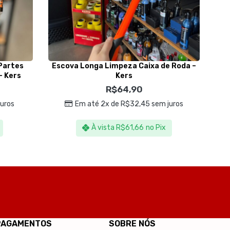
 Partes
Escova Longa Limpeza Caixa de Roda –
L
– Kers
Kers
R$
64,90
uros
Em até 2x de
R$
32,45
sem juros
À vista
R$
61,66
no Pix
PAGAMENTOS
SOBRE NÓS