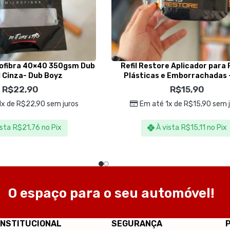
rofibra 40×40 350gsm Dub
Refil Restore Aplicador para
 Cinza- Dub Boyz
Plásticas e Emborrachadas 
R$
22,90
R$
15,90
1x de
R$
22,90
sem juros
Em até 1x de
R$
15,90
sem j
ista
R$
21,76
no Pix
À vista
R$
15,11
no Pix
O espaço para o seu automóvel!
INSTITUCIONAL
SEGURANÇA