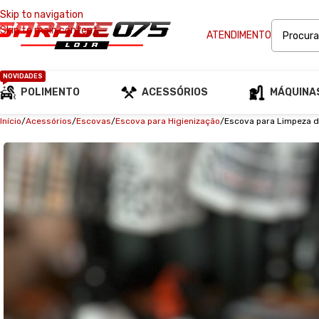
Skip to navigation
Skip to main content
ATENDIMENTO
NOVIDADES
POLIMENTO
ACESSÓRIOS
MÁQUINA
Início
Acessórios
Escovas
Escova para Higienização
Escova para Limpeza d