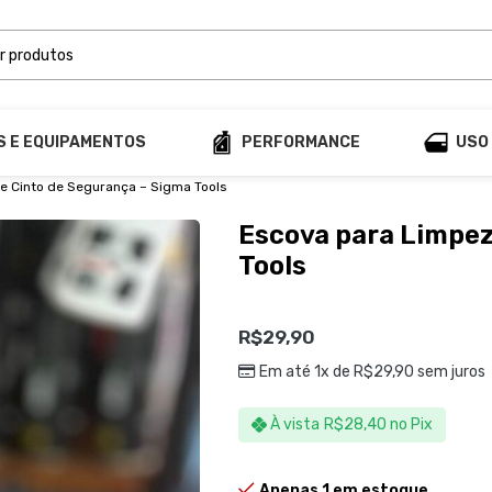
S E EQUIPAMENTOS
PERFORMANCE
USO
e Cinto de Segurança – Sigma Tools
Escova para Limpez
Tools
R$
29,90
Em até 1x de
R$
29,90
sem juros
À vista
R$
28,40
no Pix
Apenas 1 em estoque