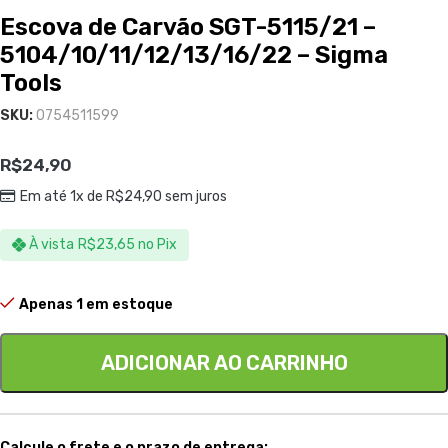
Escova de Carvão SGT-5115/21 –
5104/10/11/12/13/16/22 – Sigma
Tools
SKU:
0754511599
R$
24,90
Em até 1x de
R$
24,90
sem juros
À vista
R$
23,65
no Pix
Apenas 1 em estoque
ADICIONAR AO CARRINHO
Calcule o frete e o prazo de entrega: