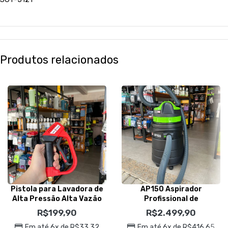
Produtos relacionados
Pistola para Lavadora de
AP150 Aspirador
Alta Pressão Alta Vazão
Profissional de
SGT-9906 – Sigma Tools
Pó/Líquidos 50L 220v –
R$
199,90
R$
2.499,90
IPC Brasil
Em até 6x de
R$
33,32
Em até 6x de
R$
416,65