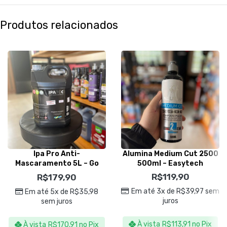
Produtos relacionados
Ipa Pro Anti-
Alumina Medium Cut 2500
Mascaramento 5L – Go
500ml – Easytech
Eco Wash
R$
119,90
R$
179,90
Em até 3x de
R$
39,97
sem
Em até 5x de
R$
35,98
juros
sem juros
À vista
R$
113,91
no Pix
À vista
R$
170,91
no Pix