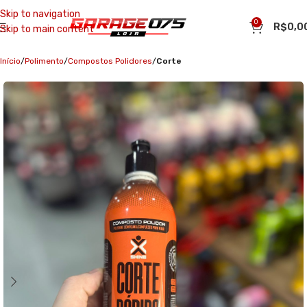
Skip to navigation
0
R$
0,0
Skip to main content
Início
Polimento
Compostos Polidores
Corte