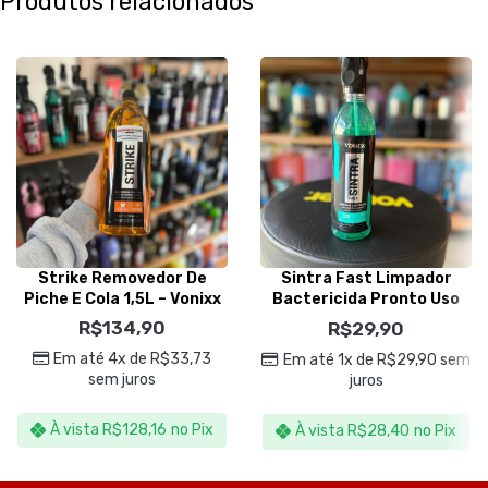
Produtos relacionados
Strike Removedor De
Sintra Fast Limpador
Piche E Cola 1,5L – Vonixx
Bactericida Pronto Uso
500ml – Vonixx
R$
134,90
R$
29,90
Em até 4x de
R$
33,73
Em até 1x de
R$
29,90
sem
sem juros
juros
À vista
R$
128,16
no Pix
À vista
R$
28,40
no Pix