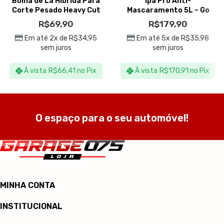
Boina de Lã Hibrida Para
Ipa Pro Anti-
Corte Pesado Heavy Cut
Mascaramento 5L – Go
6” – Auto America
Eco Wash
R$
69,90
R$
179,90
Em até 2x de
R$
34,95
Em até 5x de
R$
35,98
sem juros
sem juros
À vista
R$
66,41
no Pix
À vista
R$
170,91
no Pix
O espaço para o seu automóvel!
MINHA CONTA
INSTITUCIONAL